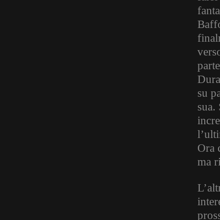
fanta
Baffo
final
vers
part
Duran
su p
sua. 
incre
l’ult
Ora c
ma ri
L’alt
inte
pros