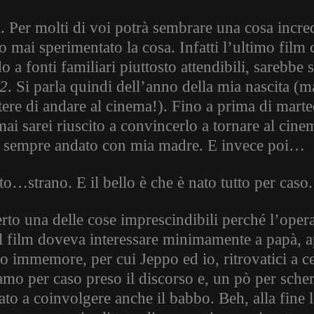
i. Per molti di voi potrà sembrare una cosa incre
o mai sperimentato la cosa. Infatti l’ultimo film
o a fonti familiari piuttosto attendibili, sarebb
2
. Si parla quindi dell’anno della mia nascita 
tere di andare al cinema!). Fino a prima di marte
ai sarei riuscito a convincerlo a tornare al cinema
 sempre andato con mia madre. E invece poi…
to…strano. E il bello è che è nato tutto per caso.
rto una delle cose imprescindibili perché l’opera
il film doveva interessare minimamente a papà, a
 immemore, per cui Jeppo ed io, ritrovatici a ce
amo per caso preso il discorso e, un pò per sch
ato a coinvolgere anche il babbo. Beh, alla fine 