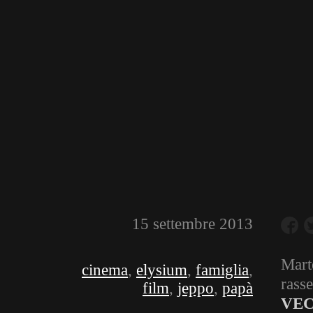
15 settembre 2013
Mart
cinema
,
elysium
,
famiglia
,
rass
film
,
jeppo
,
papà
VEC