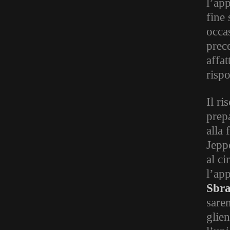
l’app
fine 
occa
prec
affat
rispo
Il ri
prep
alla 
Jepp
al c
l’ap
Sbra
sare
glie