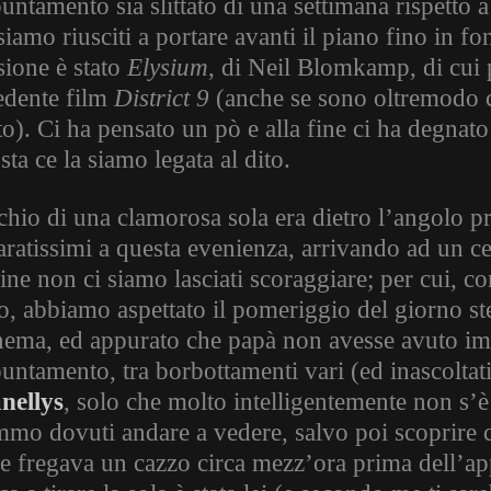
untamento sia slittato di una settimana rispetto a
siamo riusciti a portare avanti il piano fino in fo
sione è stato
Elysium
, di Neil Blomkamp, di cui 
edente film
District 9
(anche se sono oltremodo c
to). Ci ha pensato un pò e alla fine ci ha degnato 
sta ce la siamo legata al dito.
schio di una clamorosa sola era dietro l’angolo 
aratissimi a questa evenienza, arrivando ad un ce
fine non ci siamo lasciati scoraggiare; per cui, c
o, abbiamo aspettato il pomeriggio del giorno s
inema, ed appurato che papà non avesse avuto im
puntamento, tra borbottamenti vari (ed inascoltat
nellys
, solo che molto intelligentemente non s’è
mmo dovuti andare a vedere, salvo poi scoprire c
ne fregava un cazzo circa mezz’ora prima dell’a