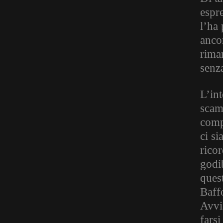
espre
l’ha 
anco
riman
senza
L’in
scamb
compl
ci si
ricor
godib
ques
Baff
Avvia
fars