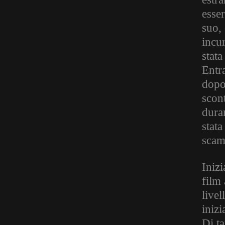
esse
suo,
incu
stata
Entr
dopo 
scont
duran
stata
scam
Inizi
film
livel
inizi
Di ta