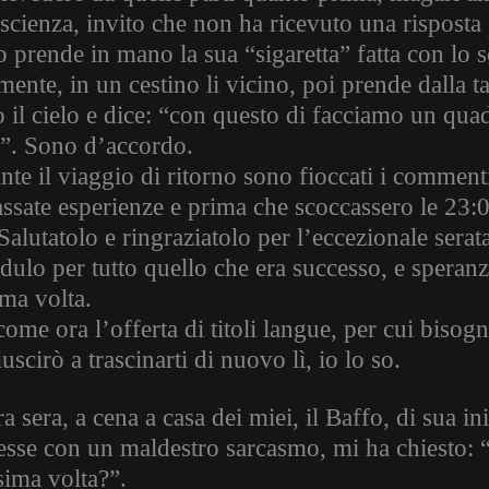
scienza, invito che non ha ricevuto una risposta p
 prende in mano la sua “sigaretta” fatta con lo sc
mente, in un cestino li vicino, poi prende dalla ta
o il cielo e dice: “con questo di facciamo un qu
e”. Sono d’accordo.
te il viaggio di ritorno sono fioccati i commenti
assate esperienze e prima che scoccassero le 23:
Salutatolo e ringraziatolo per l’eccezionale sera
dulo per tutto quello che era successo, e speranz
ima volta.
ome ora l’offerta di titoli langue, per cui bisogn
uscirò a trascinarti di nuovo lì, io lo so.
ra sera, a cena a casa dei miei, il Baffo, di sua in
resse con un maldestro sarcasmo, mi ha chiesto: 
sima volta?”.