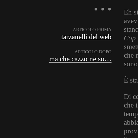
Eh s
avev
stand
ARTICOLO PRIMA
tarzanelli del web
Cop 
smet
ARTICOLO DOPO
che m
ma che cazzo ne so…
sono
È sta
Di ce
che 
tempo
abbi
prov