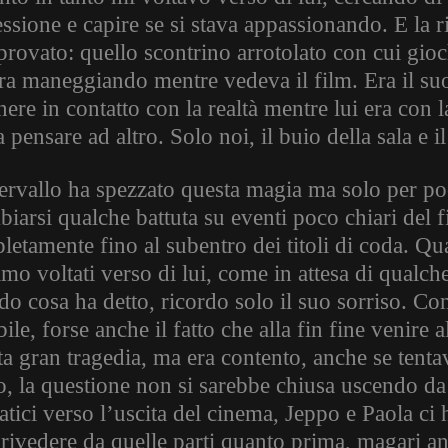
ssione e capire se si stava appassionando. E la r
provato: quello scontrino arrotolato con cui gioch
ra maneggiando mentre vedeva il film. Era il suo 
ere in contatto con la realtà mentre lui era con l
 pensare ad altro. Solo noi, il buio della sala e il
tervallo ha spezzato questa magia ma solo per po
iarsi qualche battuta su eventi poco chiari del 
etamente fino al subentro dei titoli di coda. Qua
amo voltati verso di lui, come in attesa di qualc
do cosa ha detto, ricordo solo il suo sorriso. Co
ile, forse anche il fatto che alla fin fine venire 
ta gran tragedia, ma era contento, anche se tenta
o, la questione non si sarebbe chiusa uscendo da 
tici verso l’uscita del cinema, Jeppo e Paola ci 
i rivedere da quelle parti quanto prima, magari a