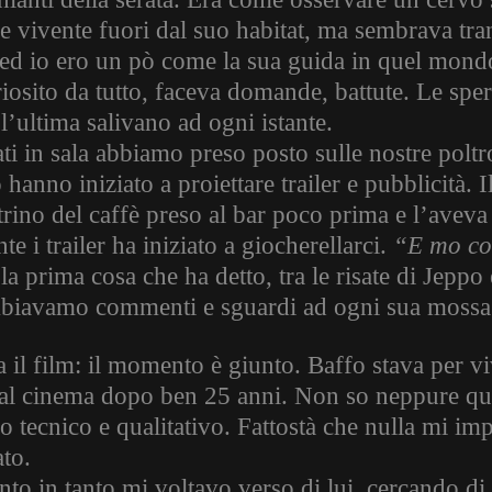
re vivente fuori dal suo habitat, ma sembrava tra
 ed io ero un pò come la sua guida in quel mondo
riosito da tutto, faceva domande, battute. Le spe
 l’ultima salivano ad ogni istante.
ati in sala abbiamo preso posto sulle nostre pol
hanno iniziato a proiettare trailer e pubblicità.
rino del caffè preso al bar poco prima e l’aveva 
te i trailer ha iniziato a giocherellarci.
“E mo co
 la prima cosa che ha detto, tra le risate di Jeppo 
biavamo commenti e sguardi ad ogni sua mossa 
a il film: il momento è giunto. Baffo stava per vi
 al cinema dopo ben 25 anni. Non so neppure qua
lo tecnico e qualitativo. Fattostà che nulla mi imp
ato.
nto in tanto mi voltavo verso di lui, cercando di