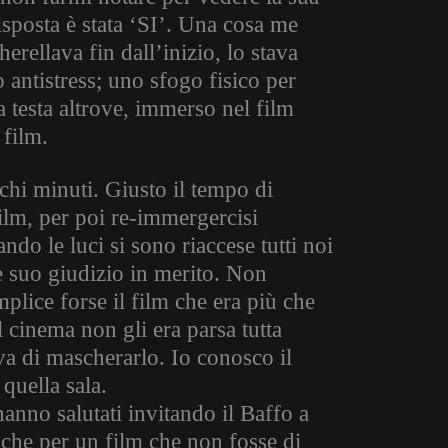
isposta è stata ‘SI’. Una cosa me
erellava fin dall’inizio, lo stava
antistress; uno sfogo fisico per
a testa altrove, immerso nel film
 film.
chi minuti. Giusto il tempo di
film, per poi re-immergercisi
ndo le luci si sono riaccese tutti noi
he suo giudizio in merito. Non
mplice forse il film che era più che
al cinema non gli era parsa tutta
va di mascherarlo. Io conosco il
quella sala.
hanno salutati invitando il Baffo a
nche per un film che non fosse di