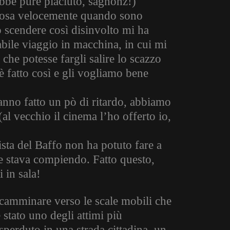
arebbe pure piaciuto, sagnonz!)
lcosa velocemente quando sono
o scendere così disinvolto mi ha
abile viaggio in macchina, in cui mi
che potesse fargli salire lo scazzo
è fatto così e gli vogliamo bene
anno fatto un pò di ritardo, abbiamo
(al vecchio il cinema l’ho offerto io,
ista del Baffo non ha potuto fare a
he stava compiendo. Fatto questo,
i in sala!
, camminare verso le scale mobili che
 stato uno degli attimi più
sperduto in una strada cittadina, un