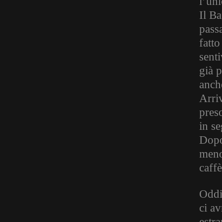
l’uni
Il B
pass
fatt
senti
già 
anch
Arri
preso
in s
Dopo 
meno
caffè
Oddio
ci av
estra