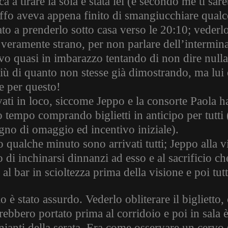
ca a tirare la sola è stata lei (e secondo me ti s
affo aveva appena finito di smangiucchiare qua
ato a prenderlo sotto casa verso le 20:10; vederl
o veramente strano, per non parlare dell’intermin
vo quasi in imbarazzo tentando di non dire nulla 
più di quanto non stesse già dimostrando, ma lui 
e per questo!
vati in loco, siccome Jeppo e la consorte Paola h
 tempo comprando biglietti in anticipo per tutti 
egno di omaggio ed incentivo iniziale).
qualche minuto sono arrivati tutti; Jeppo alla v
 di inchinarsi dinnanzi ad esso e al sacrificio c
 al bar in scioltezza prima della visione e poi tutt
 è stato assurdo. Vederlo obliterare il biglietto
rebbero portato prima al corridoio e poi in sala è
nianti della serata. Era come osservare un cervo 