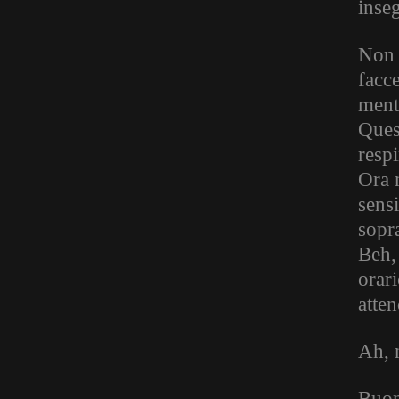
inse
Non v
facce
ment
Ques
respi
Ora 
sensi
sopra
Beh,
orar
atten
Ah, 
Buon