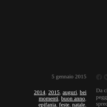
5 gennaio 2015
Da ci
2014
,
2015
,
auguri
,
bei
pegg
momenti
,
buon anno
,
sprec
epifania
,
feste
,
natale
,