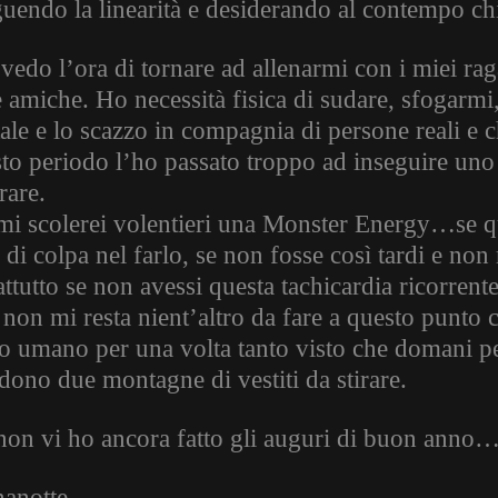
guendo la linearità e desiderando al contempo chi
edo l’ora di tornare ad allenarmi con i miei ragaz
 amiche. Ho necessità fisica di sudare, sfogarmi,
ale e lo scazzo in compagnia di persone reali e
to periodo l’ho passato troppo ad inseguire uno 
rare.
mi scolerei volentieri una Monster Energy…se qu
 di colpa nel farlo, se non fosse così tardi e non
ttutto se non avessi questa tachicardia ricorrente
 non mi resta nient’altro da fare a questo punto
io umano per una volta tanto visto che domani pe
dono due montagne di vestiti da stirare.
non vi ho ancora fatto gli auguri di buon anno
anotte.