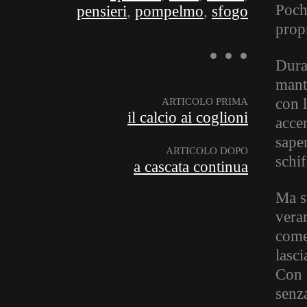
Poch
pensieri
,
pompelmo
,
sfogo
propr
Duran
mant
con l
ARTICOLO PRIMA
il calcio ai coglioni
acce
saper
ARTICOLO DOPO
schi
a cascata continua
Ma s
vera
come
lasci
Con 
senza