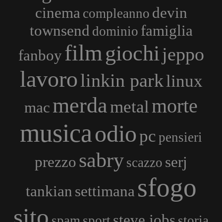
cinema
devin
compleanno
townsend
famiglia
dominio
film
giochi
jeppo
fanboy
lavoro
linkin park
linux
merda
morte
metal
mac
musica
odio
pc
pensieri
sabry
prezzo
serj
scazzo
sfogo
tankian
settimana
sito
steve jobs
spam
sport
storia