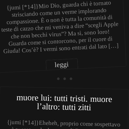
{jumi [*14]}Mio Dio, guarda chi è tornato
strisciando come un verme implorando
compassione. È o non è tutta la comunità di
teste di cazzo che mi veniva a dire “scegli Apple
che non becchi virus”? Ma sì, sono loro!
Guarda come si contorcono, per il cuore di
Giuda! Cos’è? I vermi sono entrati dal lato […]
leggi
• • •
muore lui: tutti tristi. muore
l’altro: tutti zitti
{jumi [*14]}Eheheh, proprio come sospettavo
è successo che la morte di Dennis Ritchie è
passata inosservata agli occhi del grande
pubblico, troppo occupato ancora a piangere la
scomparsa del povero Steve Jobs. Chi è (chi