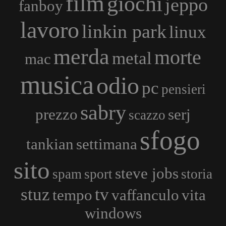
film
giochi
jeppo
fanboy
lavoro
linkin park
linux
merda
morte
metal
mac
musica
odio
pc
pensieri
sabry
prezzo
serj
scazzo
sfogo
tankian
settimana
sito
steve jobs
spam
sport
storia
stuz
tv
tempo
vaffanculo
vita
windows