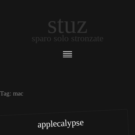
stuz
sparo solo stronzate
Tag:
mac
applecalypse