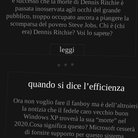
era) Dennis Ritchie? Voi lo sapete?
leggi
• • •
quando si dice l’efficienza
Ora non voglio fare il fanboy ma è dell’altroieri
la notizia che il fedele caro vecchio buon
Windows XP troverà la sua “morte” nel
2020.Cosa significa questo? Microsoft cesserà
di fornire supporto per questo sistema
operativo fra dieci anni. La Microsoft, a fronte
di un’altissima percentuale di aziende che