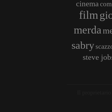
cinema
com
film
gi
merda
me
sabry
scazz
steve job
Il proprietari