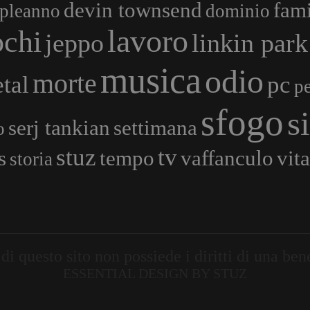
devin townsend
fami
pleanno
dominio
lavoro
ochi
jeppo
linkin park
musica
odio
morte
tal
pc
pe
sfogo
s
serj tankian
settimana
o
stuz
tv
s
tempo
vaffanculo
vita
storia
o di questo sito non possiede i diritti di una b
ESSENTIAL DESIGN BY STUZ