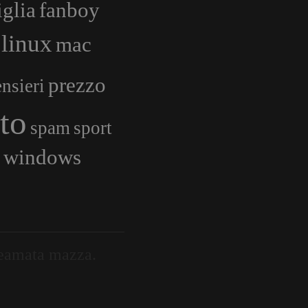
glia
fanboy
linux
mac
prezzo
nsieri
ito
spam
sport
windows
eneamata mazza.