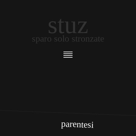
stuz
sparo solo stronzate
parentesi