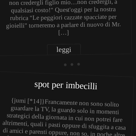
non credergli figlio mio…non credergli, a
qualsiasi costo!" Quest'oggi per la nostra
rubrica "Le peggiori cazzate spacciate per
gioielli" torneremo a parlare di nuovo di Mr.
[…]
leggi
• • •
spot per imbecilli
{jumi [*14]}Francamente non sono solito
guardare la TV, la guardo solo in momenti
strategici della giornata in cui non potrei fare
altrimenti, quali i pasti oppure di sfuggita a casa
di amici e parenti oppure, non so, in poche altre
fugaci occasioni. Fattostà che non la guardo.