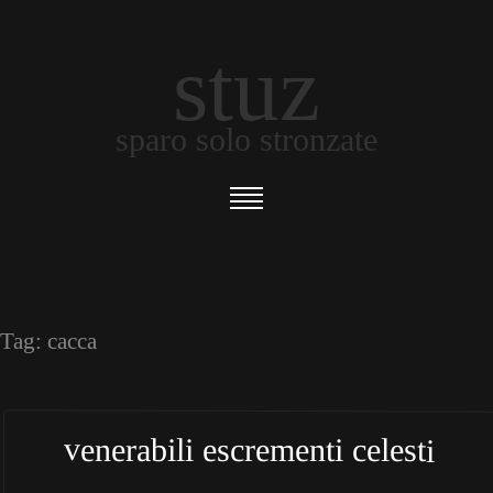
stuz
sparo solo stronzate
Tag:
cacca
venerabili escrementi celesti