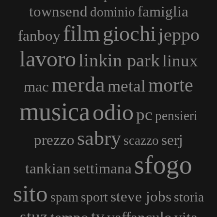
townsend
famiglia
dominio
film
giochi
jeppo
fanboy
lavoro
linkin park
linux
merda
morte
metal
mac
musica
odio
pc
pensieri
sabry
prezzo
serj
scazzo
sfogo
tankian
settimana
sito
steve jobs
spam
sport
storia
stuz
tv