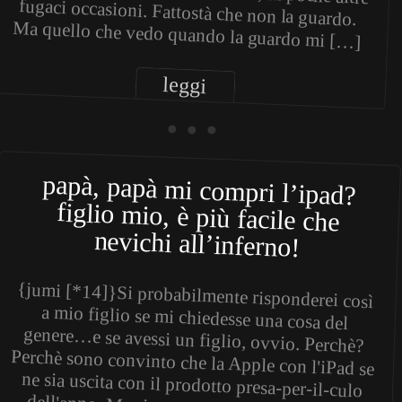
Ma quello che vedo quando la guardo mi […]
leggi
• • •
papà, papà mi compri l’ipad?
figlio mio, è più facile che
nevichi all’inferno!
{jumi [*14]}Si probabilmente risponderei così
a mio figlio se mi chiedesse una cosa del
genere…e se avessi un figlio, ovvio. Perchè?
Perchè sono convinto che la Apple con l'iPad se
ne sia uscita con il prodotto presa-per-il-culo
dell'anno. Ma siccome non voglio sparare a
zero senza dare motivazioni ecco che mi