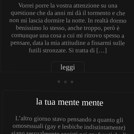
Vorrei porre la vostra attenzione su una
questione che da anni mi dà il tormento e che
non mi lascia dormire la notte. In realtà dormo
benissimo lo stesso, anche troppo, però è
comunque una cosa a cui mi ritrovo spesso a
pensare, data la mia attitudine a fissarmi sulle
futili stronzate. Si tratta di […]
leggi
• • •
la tua mente mente
L’altro giorno stavo pensando a quanto gli
omosessuali (gay e lesbiche indistintamente)
siano sessualmente egoisti nei confronti degli
etero (qua la mano, Ratzinger! *swissh* he-
heeey).Tutto quello che un omosessuale da’,
viene preso da qualcuno che quella cosa già ce
l’ha! E’ uno vero spreco questo! Per ogni
coppia di omosessuali felici, c’è potenzialmente