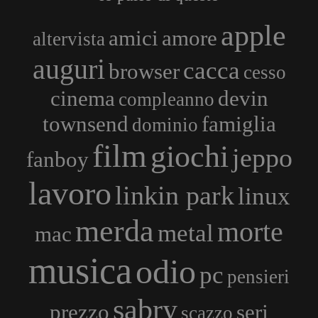
apple
amici
amore
altervista
auguri
cacca
browser
cesso
cinema
devin
compleanno
townsend
famiglia
dominio
film
giochi
jeppo
fanboy
lavoro
linkin park
linux
merda
morte
metal
mac
musica
odio
pc
pensieri
sabry
prezzo
serj
scazzo