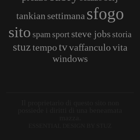
sfogo
tankian
settimana
sito
steve jobs
spam
sport
storia
stuz
tv
tempo
vaffanculo
vita
windows
Il proprietario di questo sito non
possiede i diritti di una beneamata
mazza.
ESSENTIAL DESIGN BY STUZ