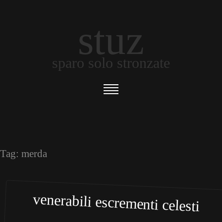
stuz
sparo solo stronzate
Tag:
merda
venerabili escrementi celesti