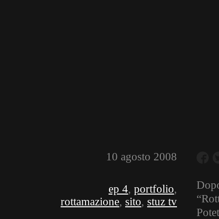
10 agosto 2008
Dopo 
ep 4
,
portfolio
,
“Rott
rottamazione
,
sito
,
stuz tv
Pote