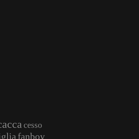
cacca
cesso
glia
fanboy