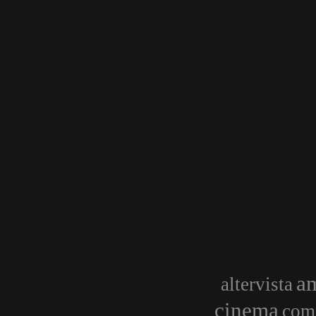
am
altervista
cinema
com