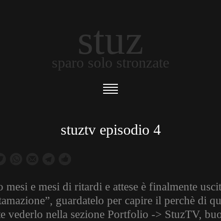
stuz
sparo solo stronzate
stuztv episodio 4
mesi e mesi di ritardi e attese è finalmente usci
amazione”, guardatelo per capire il perchè di que
te vederlo nella sezione Portfolio -> StuzTV, buo