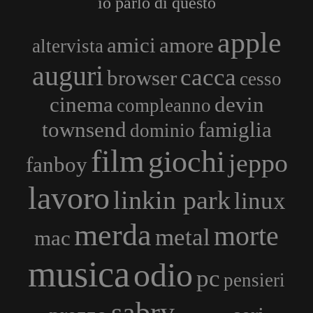
io parlo di questo
apple
amici
amore
altervista
auguri
cacca
browser
cesso
cinema
devin
compleanno
townsend
famiglia
dominio
film
giochi
jeppo
fanboy
lavoro
linkin park
linux
merda
morte
metal
mac
musica
odio
pc
pensieri
sabry