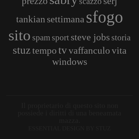
prezzo
serj
scazzo
sfogo
tankian
settimana
sito
steve jobs
spam
sport
storia
stuz
tv
tempo
vaffanculo
vita
windows
Il proprietario di questo sito non
possiede i diritti di una beneamata
mazza.
ESSENTIAL DESIGN BY STUZ