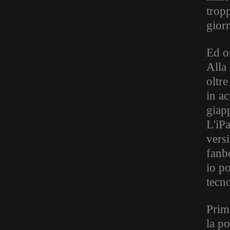
trop
giorn
Ed o
Alla
oltre
in ac
giap
L'iP
vers
fanb
io p
tecn
Prim
la po