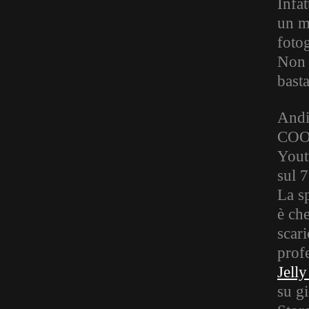
Infa
un m
foto
Non 
bast
Andi
COOO
Yout
sul 
La s
è che
scari
profe
Jell
su gi