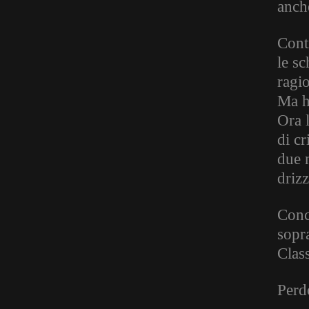
anch
Cont
le sc
ragi
Ma h
Ora 
di cr
due 
driz
Conc
sopr
Clas
Perdo