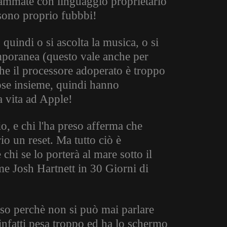
rammate con linguaggio proprietario
sono proprio fubbbi!
quindi o si ascolta la musica, o si
mporanea (questo vale anche per
 che il processore adoperato è troppo
cose insieme, quindi hanno
a vita ad Apple!
o, e chi l'ha preso afferma che
io un reset. Ma tutto ciò è
chi se lo porterà al mare sotto il
ome Josh Hartnett in 30 Giorni di
sso perchè non si può mai parlare
infatti pesa troppo ed ha lo schermo