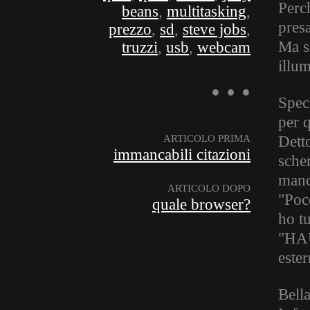
Perc
beans
,
multitasking
,
presa
prezzo
,
sd
,
steve jobs
,
Ma s
truzzi
,
usb
,
webcam
illu
Spec
per 
ARTICOLO PRIMA
Dett
immancabili citazioni
sche
manc
ARTICOLO DOPO
"Poc
quale browser?
ho t
"HAU
este
Bell