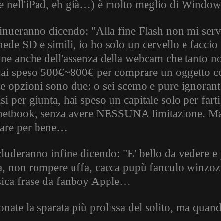
e nell'iPad, eh già…) è molto meglio di Windows 
inueranno dicendo: "Alla fine Flash non mi serv
hede SD e simili, io ho solo un cervello e faccio
one anche dell'assenza della webcam che tanto no
ai speso 500€~800€ per comprare un oggetto c
le opzioni sono due: o sei scemo e pure ignoran
isi per giunta, hai speso un capitale solo per far
netbook, senza avere NESSUNA limitazione. Ma e
zare per bene…
luderanno infine dicendo: "E' bello da vedere e 
a, non rompere uffa, cacca pupù fanculo winzozz
sica frase da fanboy Apple…
nate la sparata più prolissa del solito, ma quand