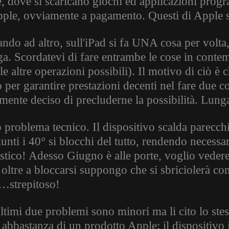
e, dove si scaricano giochi ed applicazioni prog
pple, ovviamente a pagamento. Questi di Apple 
ndo ad altro, sull'iPad si fa UNA cosa per volta, 
ga. Scordatevi di fare entrambe le cose in conte
 le altre operazioni possibili). Il motivo di ciò è
o per garantire prestazioni decenti nel fare due 
amente deciso di precluderne la possibilità. Lung
 problema tecnico. Il dispositivo scalda parecchi
unti i 40° si blocchi del tutto, rendendo necessar
stico! Adesso Giugno è alle porte, voglio vedere 
 oltre a bloccarsi suppongo che si sbriciolerà c
…strepitoso!
ultimi due problemi sono minori ma li cito lo ste
 abbastanza di un prodotto Apple: il dispositivo 