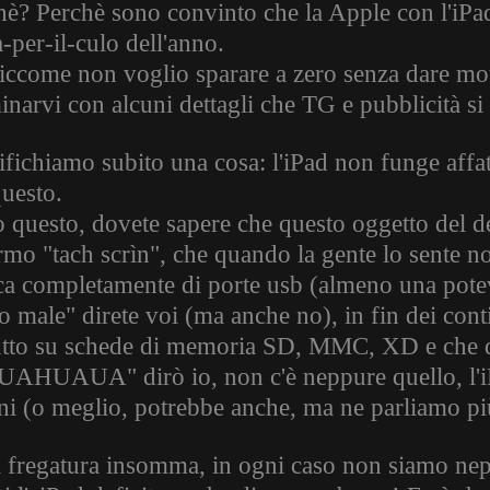
hè? Perchè sono convinto che la Apple con l'iPad 
-per-il-culo dell'anno.
iccome non voglio sparare a zero senza dare mot
minarvi con alcuni dettagli che TG e pubblicità s
ifichiamo subito una cosa: l'iPad non funge affat
questo.
o questo, dovete sapere che questo oggetto del de
rmo "tach scrìn", che quando la gente lo sente n
a completamente di porte usb (almeno una potev
o male" direte voi (ma anche no), in fin dei con
utto su schede di memoria SD, MMC, XD e che dio
AHUAUA" dirò io, non c'è neppure quello, l'i
rni (o meglio, potrebbe anche, ma ne parliamo più
a fregatura insomma, in ogni caso non siamo nepp