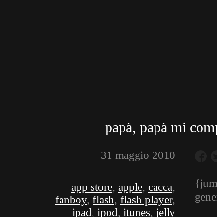
papà, papà mi compr
31 maggio 2010
{jum
app store
,
apple
,
cacca
,
gene
fanboy
,
flash
,
flash player
,
ipad
,
ipod
,
itunes
,
jelly