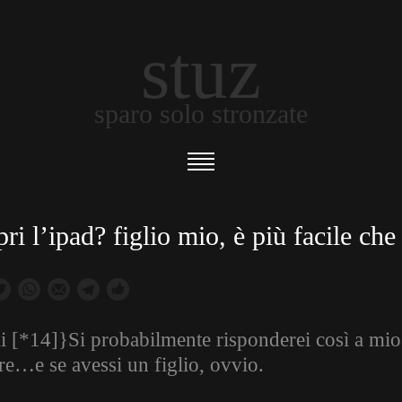
stuz
sparo solo stronzate
i l’ipad? figlio mio, è più facile che 
i [*14]}Si probabilmente risponderei così a mio 
re…e se avessi un figlio, ovvio.