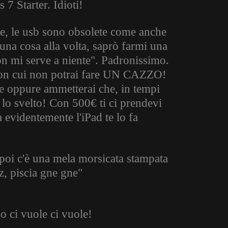
7 Starter. Idioti!
e, le usb sono obsolete come anche
 una cosa alla volta, saprò farmi una
n mi serve a niente". Padronissimo.
on cui non potrai fare UN CAZZO!
te oppure ammetterai che, in tempi
ti lo svelto! Con 500€ ti ci prendevi
videntemente l'iPad te lo fa
poi c'è una mela morsicata stampata
, piscia gne gne"
o ci vuole ci vuole!