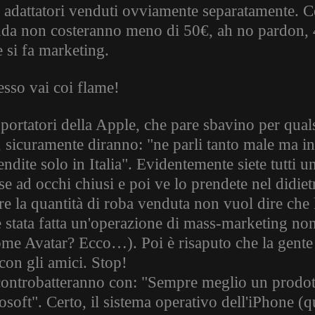
i adattatori venduti ovviamente separatamente. C
nda non costeranno meno di 50€, ah no pardon, 
 si fa marketing.
esso vai coi flame!
portatori della Apple, che pare sbavino per quals
, sicuramente diranno: "ne parli tanto male ma in
endite solo in Italia". Evidentemente siete tutti
se ad occhi chiusi e poi ve lo prendete nel didiet
re la quantità di roba venduta non vuol dire che l
è stata fatta un'operazione di mass-marketing non
ome Avatar? Ecco…). Poi è risaputo che la gente 
con gli amici. Stop!
controbatteranno con: "Sempre meglio un prodot
soft". Certo, il sistema operativo dell'iPhone (qu