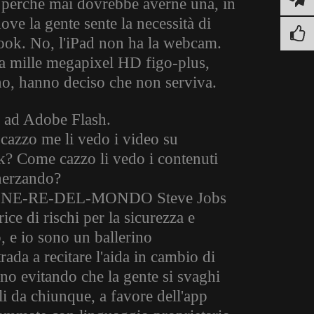
h, perchè mai dovrebbe averne una, in
e la gente sente la necessità di
book. No, l'iPad non ha la webcam.
a mille megapixel HD figo-plus,
, hanno deciso che non serviva.
o ad Adobe Flash.
zzo me li vedo i video su
k? Come cazzo li vedo i contenuti
herzando?
R-ONE-RE-DEL-MONDO Steve Jobs
ice di rischi per la sicurezza e
o, e io sono un ballerino
ada a recitare l'aida in cambio di
nno evitando che la gente si svaghi
li da chiunque, a favore dell'app