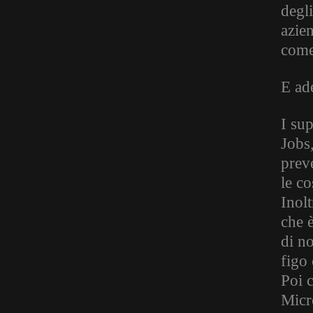
degl
azie
come
E ad
I sup
Jobs
prev
le co
Inolt
che 
di n
figo 
Poi 
Micro