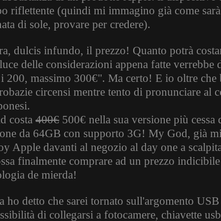
po riflettente (quindi mi immagino già come sarà
ata di sole, provare per credere).
ra, dulcis infundo, il prezzo! Quanto potrà costa
 luce delle considerazioni appena fatte verrebbe
 i 200, massimo 300€". Ma certo! E io oltre che b
robazie circensi mentre tento di pronunciare al c
ponesi.
ad costa
400€
500€ nella sua versione più cessa 
ione da 64GB con supporto 3G! My God, già mi v
oy Apple davanti al negozio al day one a scalpita
ossa finalmente comprare ad un prezzo indicibile
ologia de mierda!
a ho detto che sarei tornato sull'argomento USB e
ssibilità di collegarsi a fotocamere, chiavette usb