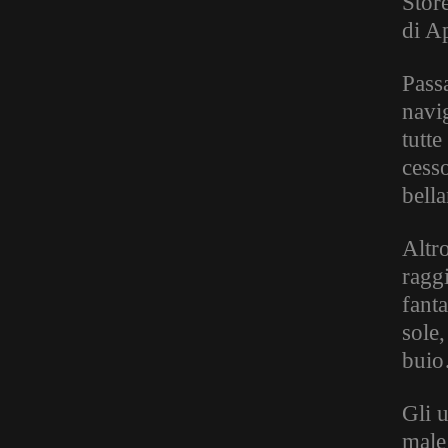
Stor
di A
Passa
navi
tutte
cess
bell
Altro
raggi
fanta
sole,
buio
Gli 
male