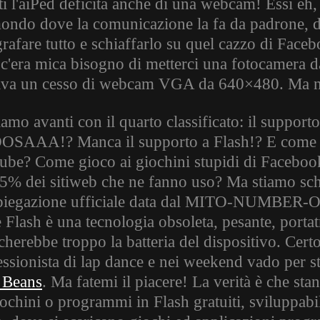
tti l'aiPed deficita anche di una webcam! Essì e
ondo dove la comunicazione la fa da padrone, dov
grafare tutto e schiaffarlo su quel cazzo di Face
c'era mica bisogno di metterci una fotocamera d
ava un cesso di webcam VGA da 640×480. Ma no
amo avanti con il quarto classificato: il support
SAAA!? Manca il supporto a Flash!? E come ca
ube? Come gioco ai giochini stupidi di Faceboo
75% dei sitiweb che ne fanno uso? Ma stiamo sc
piegazione ufficiale data dal MITO-NUMBE
 Flash è una tecnologia obsoleta, pesante, portatr
cherebbe troppo la batteria del dispositivo. Cert
ssionista di lap dance e nei weekend vado per str
y Beans
. Ma fatemi il piacere! La verità è che sta
ochini o programmi in Flash gratuiti, sviluppabi