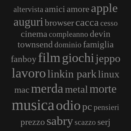
apple
amici
amore
altervista
auguri
cacca
browser
cesso
cinema
devin
compleanno
townsend
famiglia
dominio
film
giochi
jeppo
fanboy
lavoro
linkin park
linux
merda
morte
metal
mac
musica
odio
pc
pensieri
sabry
prezzo
serj
scazzo