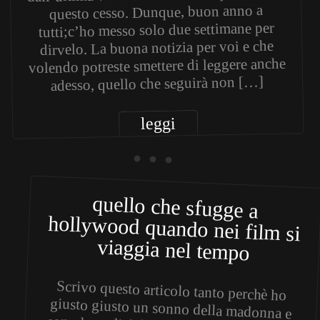
questo cesso. Dunque, buon anno a
tutti;c’ho messo solo due settimane per
dirvelo. La buona notizia per voi e che
volendo potreste smettere di leggere anche
adesso, quello che seguirà non […]
leggi
• • •
quello che sfugge a
hollywood quando nei film si
viaggia nel tempo
Scrivo questo articolo tanto perchè ho
giusto giusto un sonno della madonna e
sono le undici di sera. Visto che finirò di
scriverlo in tarda nottata e vista
l’attenzione (calante) che ho da dedicarci
chissà quante cazzate scriverò, quindi