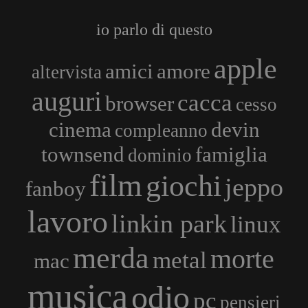
io parlo di questo
apple
amici
amore
altervista
auguri
cacca
browser
cesso
cinema
devin
compleanno
townsend
famiglia
dominio
film
giochi
jeppo
fanboy
lavoro
linkin park
linux
merda
morte
metal
mac
musica
odio
pc
pensieri