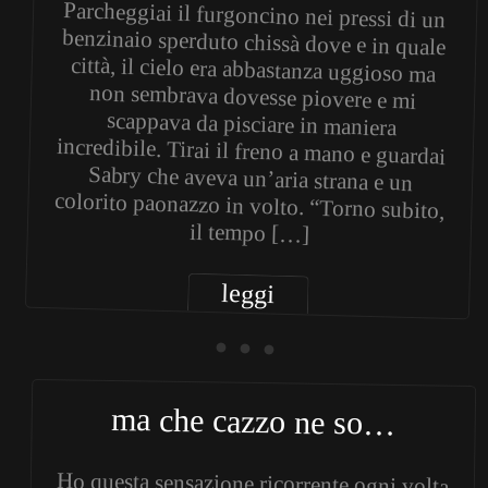
Parcheggiai il furgoncino nei pressi di un
benzinaio sperduto chissà dove e in quale
città, il cielo era abbastanza uggioso ma
non sembrava dovesse piovere e mi
scappava da pisciare in maniera
incredibile. Tirai il freno a mano e guardai
Sabry che aveva un’aria strana e un
colorito paonazzo in volto. “Torno subito,
il tempo […]
leggi
• • •
ma che cazzo ne so…
Ho questa sensazione ricorrente ogni volta
che torno su questo sito per scrivere
qualcosa di nuovo: la sensazione
fastidiosissima di star scrivendo qualcosa
di banale, di già sentito e finisco ogni volta
per arrendermi e mandare tutto a fare in
culo. Vedete, già il fatto di scrivere ancora
una volta giustificazioni sul fatto che