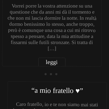
Vorrei porre la vostra attenzione su una
questione che da anni mi dà il tormento e
che non mi lascia dormire la notte. In realtà
dormo benissimo lo stesso, anche troppo,
però è comunque una cosa a cui mi ritrovo
spesso a pensare, data la mia attitudine a
fissarmi sulle futili stronzate. Si tratta di
[…]
leggi
• • •
“a mio fratello ♥”
Caro fratello, io e te non siamo mai stati
bravi con le parole e i gesti, perciò provo a