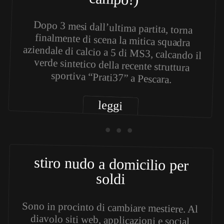
Dopo 3 mesi dall’ultima partita, torna
finalmente di scena la mitica squadra
aziendale di calcio a 5 di MS3, calcando il
verde sintetico della recente struttura
sportiva “Prati37” a Pescara.
leggi
• • •
stiro nudo a domicilio per
soldi
Sono in procinto di cambiare mestiere. Al
diavolo siti web, applicazioni e social
marketing. Ho intenzione di seguire dei
corsi online per imparare a stirare da vero
professionista e di aprire partita iva come
ditta individuale, nella quale mi proporrò
come stiratore a domicilio. La particolarità
sarà che, a richiesta e con un minimo