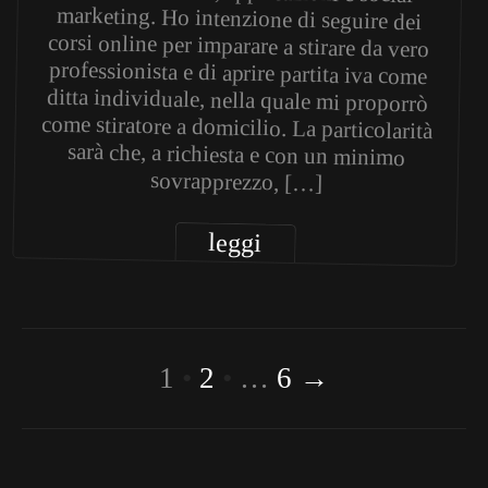
sovrapprezzo, […]
leggi
1
2
…
6
→