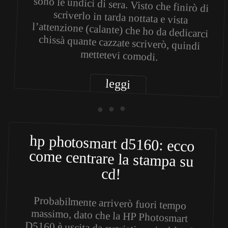
mettetevi comodi.
leggi
• • •
hp photosmart d5160: ecco
come centrare la stampa su
cd!
Probabilmente arriverò fuori tempo
massimo, dato che la HP Photosmart
D5160 è uscita da svariati anni ed è nel
frattempo anche uscita fuori produzione…
Probabilmente non ci sarà rimasto più
nessuno a possederla, per i motivi
sopracitati, però vorrei comunque lasciare
a disposizione di chiunque un piccolo
aiuto su come risolvere il problema della