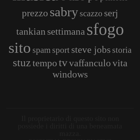
sabry
prezzo
serj
scazzo
sfogo
tankian
settimana
sito
steve jobs
spam
sport
storia
stuz
tv
tempo
vaffanculo
vita
windows
Il proprietario di questo sito non
possiede i diritti di una beneamata
mazza.